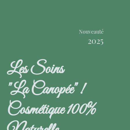
Nouveauté
2025
Les Soins
"La Canopée" !
Cosmétique 100%