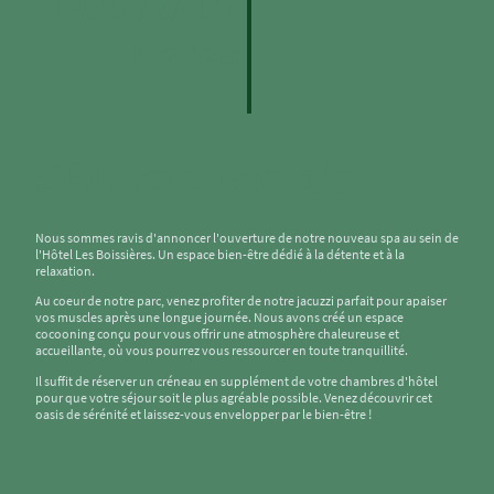
NOUVEAUT
É 2026
SPA en plein air
Nous sommes ravis d'annoncer l'ouverture de notre nouveau spa au sein de
l'Hôtel Les Boissières. Un espace bien-être dédié à la détente et à la
relaxation.
Au coeur de notre parc, venez profiter de notre jacuzzi parfait pour apaiser
vos muscles après une longue journée. Nous avons créé un espace
cocooning conçu pour vous offrir une atmosphère chaleureuse et
accueillante, où vous pourrez vous ressourcer en toute tranquillité.
Il suffit de réserver un créneau en supplément de votre chambres d'hôtel
pour que votre séjour soit le plus agréable possible. Venez découvrir cet
oasis de sérénité et laissez-vous envelopper par le bien-être !