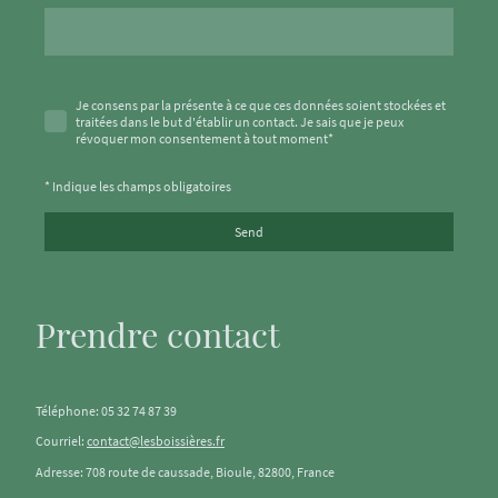
Je consens par la présente à ce que ces données soient stockées et
traitées dans le but d'établir un contact. Je sais que je peux
révoquer mon consentement à tout moment
*
* Indique les champs obligatoires
Send
Prendre contact
Téléphone: 05 32 74 87 39
Courriel:
contact@lesboissières.fr
Adresse: 708 route de caussade, Bioule, 82800, France